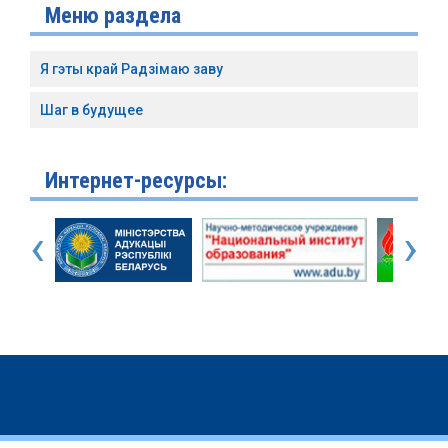
Меню раздела
Я гэты край Радзімаю заву
Шаг в будущее
Интернет-ресурсы:
‹
›